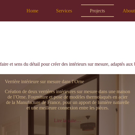
Home
Services
Projects
About
ire et sens du détail pour créer des intérieurs sur mesure, adaptés aux 
Verrière intérieure sur mesure dans l’Orne
Création de deux verrières intérieures sur mesure dans une maison
de l’Orne. Fourniture et pose de modèles thermolaqués en acier
de la Manufacture de France, pour un apport de lumière naturelle
et une meilleure connexion entre les pièces.
Lire la suite…