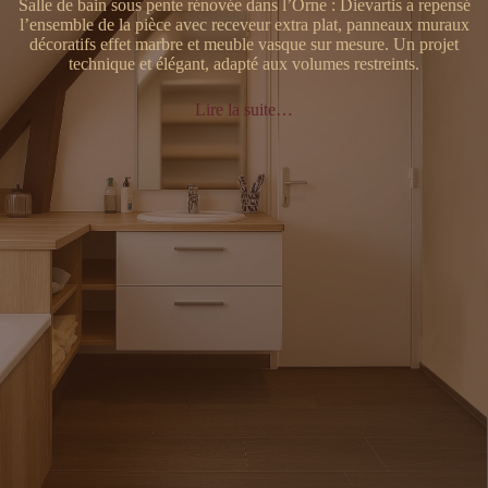
Salle de bain sous pente rénovée dans l’Orne : Dievartis a repensé
l’ensemble de la pièce avec receveur extra plat, panneaux muraux
décoratifs effet marbre et meuble vasque sur mesure. Un projet
technique et élégant, adapté aux volumes restreints.
Lire la suite…