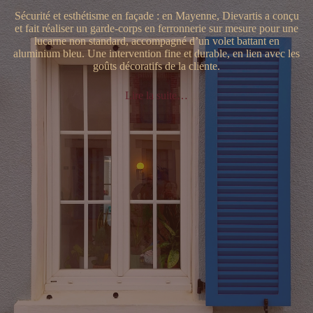
Sécurité et esthétisme en façade : en Mayenne, Dievartis a conçu
et fait réaliser un garde-corps en ferronnerie sur mesure pour une
lucarne non standard, accompagné d’un volet battant en
aluminium bleu. Une intervention fine et durable, en lien avec les
goûts décoratifs de la cliente.
Lire la suite…