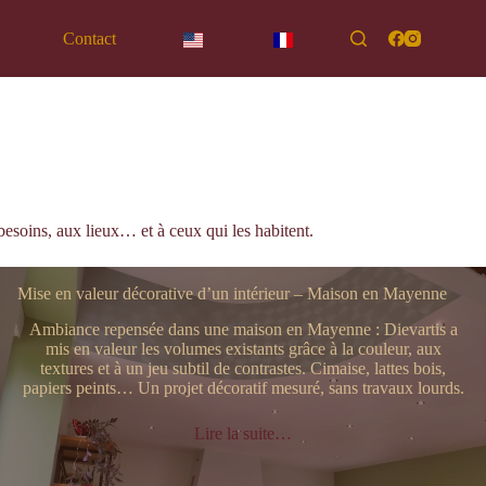
Contact
besoins, aux lieux… et à ceux qui les habitent.
Mise en valeur décorative d’un intérieur – Maison en Mayenne
Ambiance repensée dans une maison en Mayenne : Dievartis a
mis en valeur les volumes existants grâce à la couleur, aux
textures et à un jeu subtil de contrastes. Cimaise, lattes bois,
papiers peints… Un projet décoratif mesuré, sans travaux lourds.
Lire la suite…