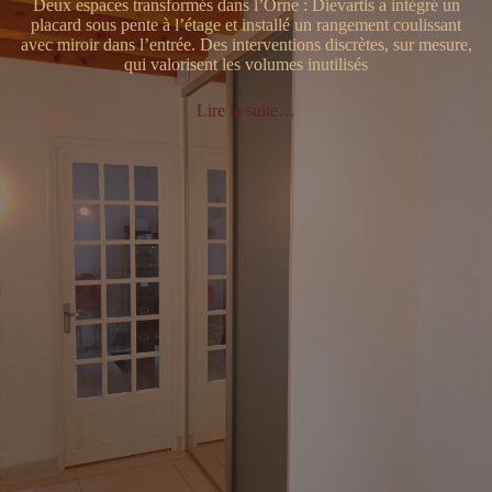
Deux espaces transformés dans l’Orne : Dievartis a intégré un
placard sous pente à l’étage et installé un rangement coulissant
avec miroir dans l’entrée. Des interventions discrètes, sur mesure,
qui valorisent les volumes inutilisés
Lire la suite…